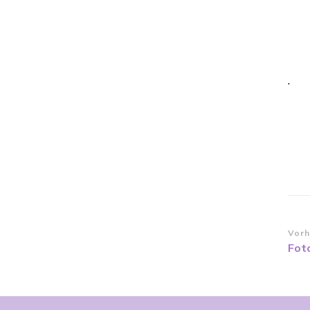
.
Be
Vorh
Fot