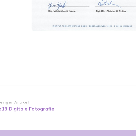
itragsnavigation
eriger Artikel
o13 Digitale Fotografie